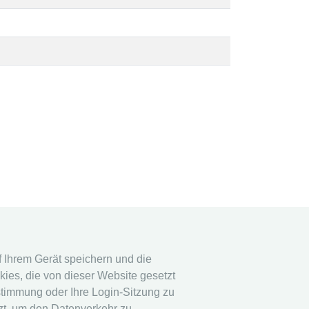
tem
Rechtshinweis
uf Ihrem Gerät speichern und die
ies, die von dieser Website gesetzt
em
Datenschutz
stimmung oder Ihre Login-Sitzung zu
Impressum
tzt, um den Datenverkehr zu