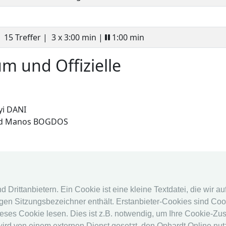
15 Treffer |
3 x 3:00 min |
1:00 min
m und Offizielle
yi DANI
 and Manos BOGDOS
fencingworldwide
Online Sys
Drittanbietern. Ein Cookie ist eine kleine Textdatei, die wir a
en Sitzungsbezeichner enthält. Erstanbieter-Cookies sind Cook
Archiv
Online Syst
eses Cookie lesen. Dies ist z.B. notwendig, um Ihre Cookie-Zu
Videos
Kalender
 wird von einem externen Dienst gesetzt, den Ophardt Online nu