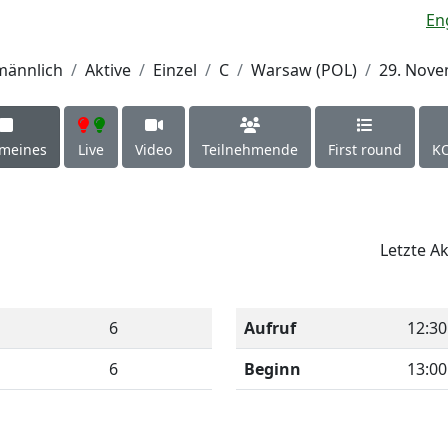
En
männlich
Aktive
Einzel
C
Warsaw (POL)
29. Nove
emeines
Live
Video
Teilnehmende
First round
KO
Letzte Ak
6
Aufruf
12:30
6
Beginn
13:00