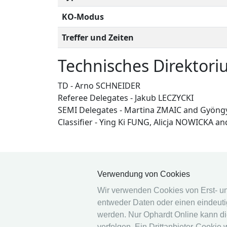
KO-Modus
Treffer und Zeiten
Technisches Direktoriu
TD - Arno SCHNEIDER
Referee Delegates - Jakub LECZYCKI
SEMI Delegates - Martina ZMAIC and Gyöng
Classifier - Ying Ki FUNG, Alicja NOWICKA
Verwendung von Cookies
Wir verwenden Cookies von Erst- und 
entweder Daten oder einen eindeutig
© 2026 Ophardt Team
werden. Nur Ophardt Online kann di
verfolgen. Ein Drittanbieter-Cookie