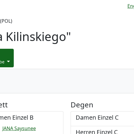
En
(POL)
 Kilinskiego"
be
ett
Degen
en Einzel B
Damen Einzel C
JANA Saysunee
Herren Einzel C