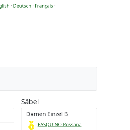
glish
·
Deutsch
·
Français
·
Säbel
Damen Einzel B
PASQUINO Rossana