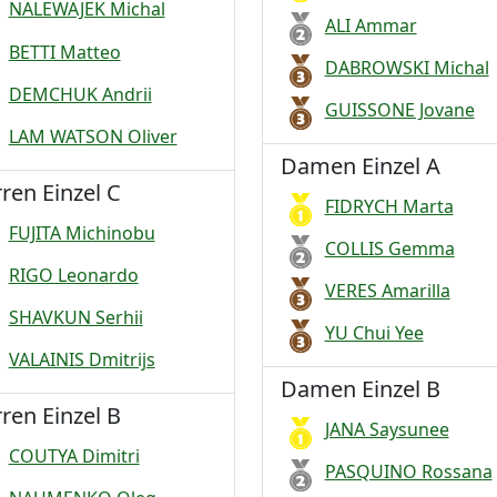
NALEWAJEK Michal
ALI Ammar
BETTI Matteo
DABROWSKI Michal
DEMCHUK Andrii
GUISSONE Jovane
LAM WATSON Oliver
Damen Einzel A
ren Einzel C
FIDRYCH Marta
FUJITA Michinobu
COLLIS Gemma
RIGO Leonardo
VERES Amarilla
SHAVKUN Serhii
YU Chui Yee
VALAINIS Dmitrijs
Damen Einzel B
ren Einzel B
JANA Saysunee
COUTYA Dimitri
PASQUINO Rossana