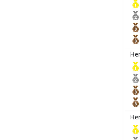
Her
Her