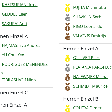
KHETSURIANI Irma
FUJITA Michinobu
GEDDES Ellen
SHAVKUN Serhii
SAKURAI Anri
RIGO Leonardo
en Einzel A
VALAINIS Dmitrijs
HAJMASI Eva Andrea
Herren Einzel A
YU Chui Yee
GILLIVER Piers
RODRIGUEZ MENENDEZ
PLATANIA PARISI Luc
th
NALEWAJEK Michal
TIBILASHVILI Nino
SCHMIDT Maurice
en Einzel C
Herren Einzel B
ren Einzel A
COUTYA Dimitri