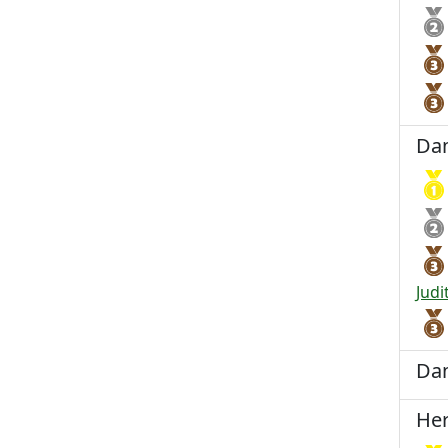
Dam
Judi
Dam
Her