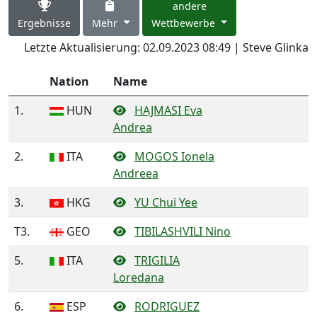
andere
Ergebnisse
Mehr
Wettbewerbe
Letzte Aktualisierung: 02.09.2023 08:49 | Steve Glinka
Nation
Name
1.
HUN
HAJMASI Eva
Andrea
2.
ITA
MOGOS Ionela
Andreea
3.
HKG
YU Chui Yee
T3.
GEO
TIBILASHVILI Nino
5.
ITA
TRIGILIA
Loredana
6.
ESP
RODRIGUEZ