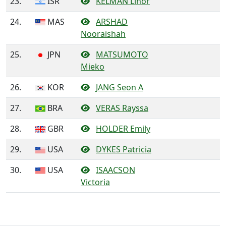
23.
ISR
KELMAN Linor
24.
MAS
ARSHAD
Nooraishah
25.
JPN
MATSUMOTO
Mieko
26.
KOR
JANG Seon A
27.
BRA
VERAS Rayssa
28.
GBR
HOLDER Emily
29.
USA
DYKES Patricia
30.
USA
ISAACSON
Victoria