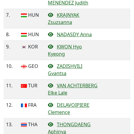
MENENDEZ Judith
7.
HUN
KRAJNYAK
Zsuzsanna
8.
HUN
NADASDY Anna
9.
KOR
KWON Hyo
Kyeong
10.
GEO
ZADISHVILI
Gvantsa
11.
TUR
VAN ACHTERBERG
Elke Lale
12.
FRA
DELAVOIPIERE
Clemence
13.
THA
THONGDAENG
Aphinya