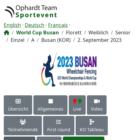
English
·
Deutsch
·
Français
·
World Cup Busan
Florett
Weiblich
Senior
Einzel
A
Busan (KOR)
2. September 2023
Übersicht
Allgemeines
Live
Video
Teilnehmende
First round
KO Tableau