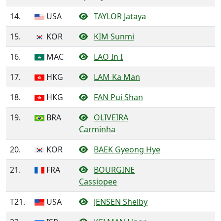
14.
USA
TAYLOR Jataya
15.
KOR
KIM Sunmi
16.
MAC
LAO In I
17.
HKG
LAM Ka Man
18.
HKG
FAN Pui Shan
19.
BRA
OLIVEIRA
Carminha
20.
KOR
BAEK Gyeong Hye
21.
FRA
BOURGINE
Cassiopee
T21.
USA
JENSEN Shelby