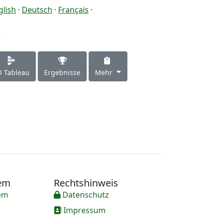
glish
·
Deutsch
·
Français
·
3
 Tableau
Ergebnisse
Mehr
tem
Rechtshinweis
em
Datenschutz
Impressum