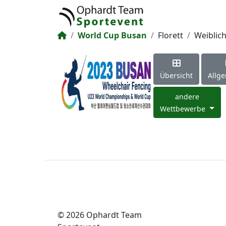
World Cup Busan
Florett
Weiblic
Übersicht
Allg
andere
Wettbewerbe
© 2026 Ophardt Team