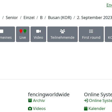
En
h
Senior
Einzel
B
Busan (KOR)
2. September 202
emeines
Live
Video
Teilnehmende
First round
KO
fencingworldwide
Online Sys
Archiv
Online Syst
Videos
Kalender