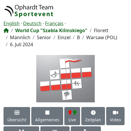
English
·
Deutsch
·
Français
·
World Cup "Szabla Kilinskiego"
Florett
Männlich
Senior
Einzel
B
Warsaw (POL)
6. Juli 2024
Übersicht
Allgemeines
Live
Zeitplan
Video