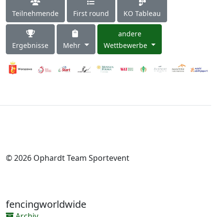
Teilnehmende
First round
KO Tableau
andere
Ergebnisse
Mehr
Wettbewerbe
© 2026 Ophardt Team Sportevent
fencingworldwide
Archiv