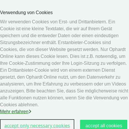
Videos
Verwendung von Cookies
Medien
Wir verwenden Cookies von Erst- und Drittanbietern. Ein
Cookie ist eine kleine Textdatei, die wir auf Ihrem Gerät
Online System
speichern und die entweder Daten oder einen eindeutigen
Online System
Sitzungsbezeichner enthält. Erstanbieter-Cookies sind
Kalender
Cookies, die von dieser Website gesetzt werden. Nur Ophardt
Rangliste
Online kann dieses Cookie lesen. Dies ist z.B. notwendig, um
Ihre Cookie-Zustimmung oder Ihre Login-Sitzung zu verfolgen.
Rechtshinweis
Ein Drittanbieter-Cookie wird von einem externen Dienst
Datenschutz
gesetzt, den Ophardt Online nutzt, um den Datenverkehr zu
analysieren, um Ihre Erfahrung zu verbessern oder um Videos
Impressum
anzuzeigen. Bitte beachten Sie, dass Sie möglicherweise nicht
andere
alle Funktionen nutzen können, wenn Sie die Verwendung von
Cookies ablehnen.
Live Ergebnisse: Fechten
Mehr erfahren
accept only necessary cookies
accept all cookies