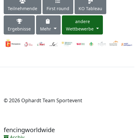
Teilnehmende
First round
KO Tableau
andere
Ergebnisse
Mehr
Wettbewerbe
© 2026 Ophardt Team Sportevent
fencingworldwide
Archiv