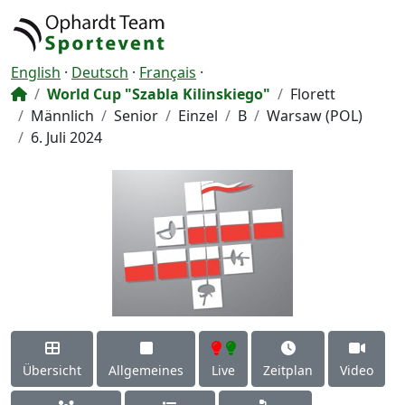
English
·
Deutsch
·
Français
·
World Cup "Szabla Kilinskiego"
Florett
Männlich
Senior
Einzel
B
Warsaw (POL)
6. Juli 2024
Übersicht
Allgemeines
Live
Zeitplan
Video