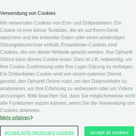
Videos
Verwendung von Cookies
Medien
Wir verwenden Cookies von Erst- und Drittanbietern. Ein
Cookie ist eine kleine Textdatei, die wir auf Ihrem Gerät
Online System
speichern und die entweder Daten oder einen eindeutigen
Online System
Sitzungsbezeichner enthält. Erstanbieter-Cookies sind
Kalender
Cookies, die von dieser Website gesetzt werden. Nur Ophardt
Rangliste
Online kann dieses Cookie lesen. Dies ist z.B. notwendig, um
Ihre Cookie-Zustimmung oder Ihre Login-Sitzung zu verfolgen.
Rechtshinweis
Ein Drittanbieter-Cookie wird von einem externen Dienst
Datenschutz
gesetzt, den Ophardt Online nutzt, um den Datenverkehr zu
analysieren, um Ihre Erfahrung zu verbessern oder um Videos
Impressum
anzuzeigen. Bitte beachten Sie, dass Sie möglicherweise nicht
andere
alle Funktionen nutzen können, wenn Sie die Verwendung von
Cookies ablehnen.
Live Ergebnisse: Fechten
Mehr erfahren
accept only necessary cookies
accept all cookies