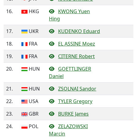
16.
HKG
KWONG Yuen
Hing
17.
UKR
KUDENKO Eduard
18.
FRA
EL ASSINE Moez
19.
FRA
CITERNE Robert
20.
HUN
GOETTLINGER
Daniel
21.
HUN
ZSOLNAI Sandor
22.
USA
TYLER Gregory
23.
GBR
BURKE James
24.
POL
ZELAZOWSKI
Marcin