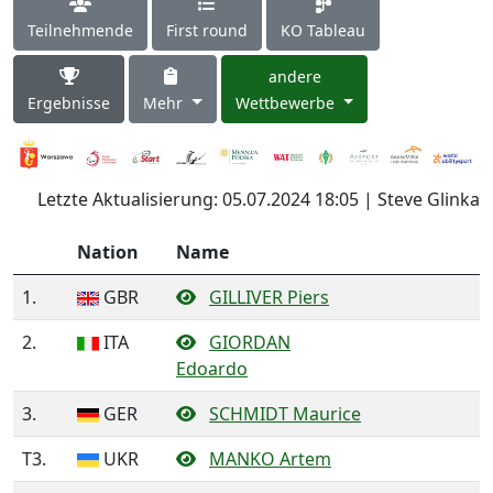
Teilnehmende
First round
KO Tableau
andere
Ergebnisse
Mehr
Wettbewerbe
Letzte Aktualisierung: 05.07.2024 18:05 | Steve Glinka
Nation
Name
1.
GBR
GILLIVER Piers
2.
ITA
GIORDAN
Edoardo
3.
GER
SCHMIDT Maurice
T3.
UKR
MANKO Artem