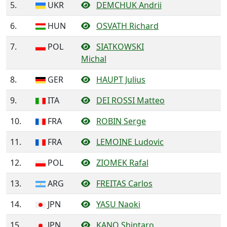
5.
UKR
DEMCHUK Andrii
6.
HUN
OSVATH Richard
7.
POL
SIATKOWSKI
Michal
8.
GER
HAUPT Julius
9.
ITA
DEI ROSSI Matteo
10.
FRA
ROBIN Serge
11.
FRA
LEMOINE Ludovic
12.
POL
ZIOMEK Rafal
13.
ARG
FREITAS Carlos
14.
JPN
YASU Naoki
15.
JPN
KANO Shintaro