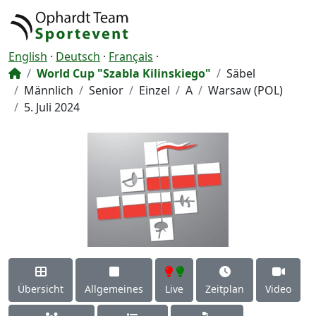
English
·
Deutsch
·
Français
·
World Cup "Szabla Kilinskiego"
Säbel
Männlich
Senior
Einzel
A
Warsaw (POL)
5. Juli 2024
Übersicht
Allgemeines
Live
Zeitplan
Video