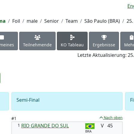
En
ima
Foil
male
Senior
Team
São Paulo (BRA)
25
emeines
Teilnehmende
KO Tableau
Ergebnisse
Meh
Letzte Aktualisierung: 25
Semi-Final
F
Nach oben
#1
1
RIO GRANDE DO SUL
V
45
BRA