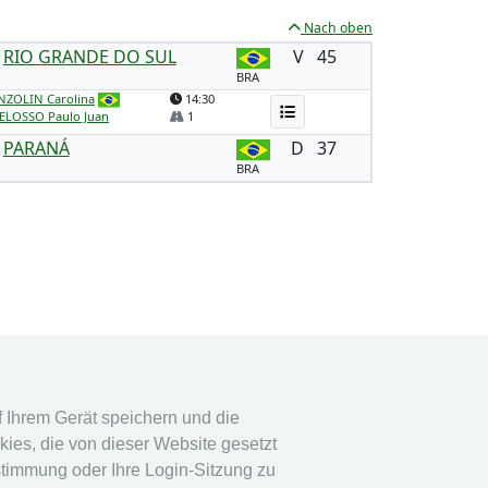
Nach oben
RIO GRANDE DO SUL
V
45
BRA
NZOLIN Carolina
14:30
ELOSSO Paulo Juan
1
PARANÁ
D
37
BRA
stem
Rechtshinweis
uf Ihrem Gerät speichern und die
ies, die von dieser Website gesetzt
stem
Datenschutz
stimmung oder Ihre Login-Sitzung zu
Impressum