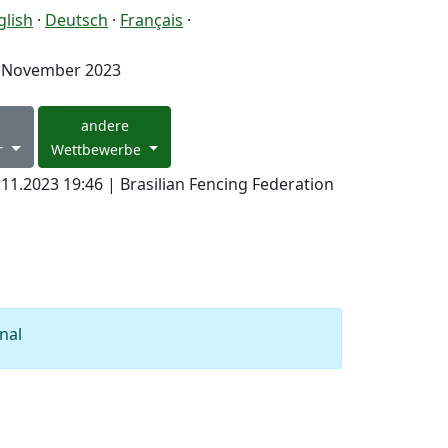
glish
·
Deutsch
·
Français
·
. November 2023
andere
r
Wettbewerbe
.11.2023 19:46 | Brasilian Fencing Federation
inal