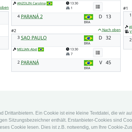
ANZOLIN Carolina
13:30
 oben
#1
1
1
4
PARANÁ 2
D
13
BRA
A
Nach oben
#2
V
3
SAO PAULO
D
32
2
BRA
MELIAN Abel
13:30
7
2
PARANÁ
V
45
BRA
fencingworldwide
Online Sy
Drittanbietern. Ein Cookie ist eine kleine Textdatei, die wir a
en Sitzungsbezeichner enthält. Erstanbieter-Cookies sind Cook
Archiv
Online Sy
eses Cookie lesen. Dies ist z.B. notwendig, um Ihre Cookie-Zu
Videos
Kalender