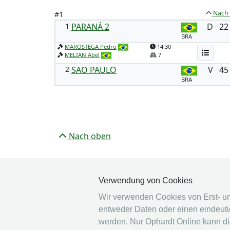
Nach
#1
1
PARANÁ 2
D
22
BRA
MAROSTEGA Pedro
14:30
MELIAN Abel
7
2
SAO PAULO
V
45
BRA
Nach oben
Verwendung von Cookies
Wir verwenden Cookies von Erst- und 
entweder Daten oder einen eindeutig
© 2026 Ophardt Team
werden. Nur Ophardt Online kann di