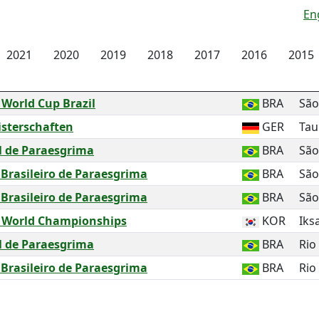
En
2021
2020
2019
2018
2017
2016
2015
 World Cup Brazil
BRA
São
sterschaften
GER
Tau
il de Paraesgrima
BRA
São
rasileiro de Paraesgrima
BRA
São
rasileiro de Paraesgrima
BRA
São
g World Championships
KOR
Iks
il de Paraesgrima
BRA
Rio
rasileiro de Paraesgrima
BRA
Rio