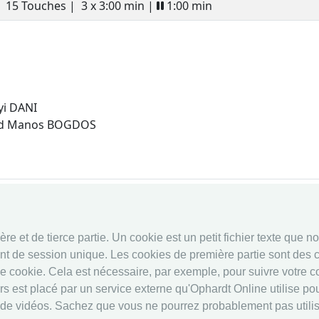
15 Touches |
3 x 3:00 min |
1:00 min
yi DANI
 and Manos BOGDOS
fencingworldwide
Système en 
e et de tierce partie. Un cookie est un petit fichier texte que n
Archive
Système en 
nt de session unique. Les cookies de première partie sont des c
Vidéos
Calendrier
ce cookie. Cela est nécessaire, par exemple, pour suivre votre 
Médias
Classement
 est placé par un service externe qu'Ophardt Online utilise pour
 de vidéos. Sachez que vous ne pourrez probablement pas utilise