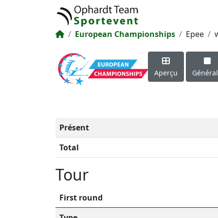
European Championships
Epee
Aperçu
Généra
Présent
Total
Tour
First round
Type