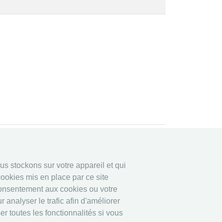
ligne
Légal
ous stockons sur votre appareil et qui
ligne
Securité data
ookies mis en place par ce site
Imprime
consentement aux cookies ou votre
other
 analyser le trafic afin d'améliorer
r toutes les fonctionnalités si vous
Résultats en direct: