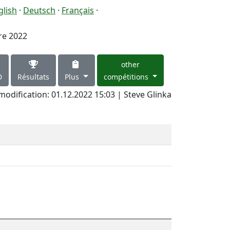
glish
·
Deutsch
·
Français
·
re 2022
other
D
Résultats
Plus
compétitions
modification: 01.12.2022 15:03 | Steve Glinka