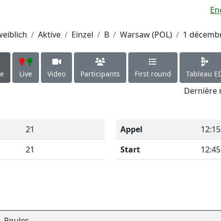
En
weiblich
Aktive
Einzel
B
Warsaw (POL)
1 décemb
le
Live
Video
Participants
First round
Tableau E
Dernière 
21
Appel
12:15
21
Start
12:45
Poules