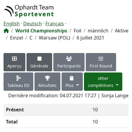
English
·
Deutsch
·
Français
·
World Championships
Foil
männlich
Aktive
Einzel
C
Warsaw (POL)
6 juillet 2021
Aperçu
Générale
Participants
First Round
other
Tableau ED
Résultats
Plus
compétitions
Dernière modification: 04.07.2021 17:27 | Sonja Lange
Présent
10
Total
10