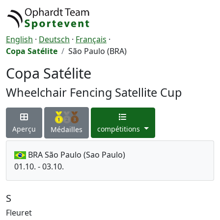
English
·
Deutsch
·
Français
·
Copa Satélite
São Paulo (BRA)
Copa Satélite
Wheelchair Fencing Satellite Cup
Aperçu
compétitions
Médailles
BRA São Paulo (Sao Paulo)
01.10. - 03.10.
S
Fleuret