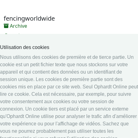
fencingworldwide
Archive
Vidéos
Médias
Utilisation des cookies
Nous utilisons des cookies de première et de tierce partie. Un
Système en ligne
cookie est un petit fichier texte que nous stockons sur votre
Système en ligne
appareil et qui contient des données ou un identifiant de
Calendrier
session unique. Les cookies de première partie sont des
cookies mis en place par ce site web. Seul Ophardt Online peut
Classement
lire ce cookie. Cela est nécessaire, par exemple, pour suivre
Légal
votre consentement aux cookies ou votre session de
connexion. Un cookie tiers est placé par un service externe
Securité data
qu'Ophardt Online utilise pour analyser le trafic afin d'améliorer
Imprime
votre expérience ou pour l'affichage de vidéos. Sachez que
other
vous ne pourrez probablement pas utiliser toutes les