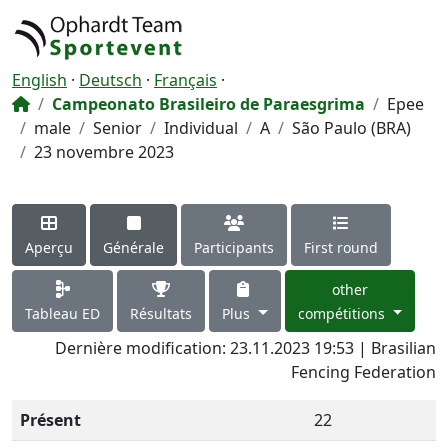
English
·
Deutsch
·
Français
·
Campeonato Brasileiro de Paraesgrima
Epee
male
Senior
Individual
A
São Paulo (BRA)
23 novembre 2023
Aperçu
Générale
Participants
First round
other
Tableau ED
Résultats
Plus
compétitions
Dernière modification: 23.11.2023 19:53 | Brasilian
Fencing Federation
Présent
22