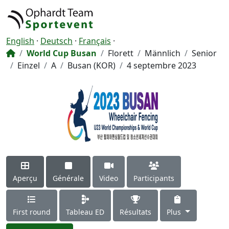
English
·
Deutsch
·
Français
·
World Cup Busan
Florett
Männlich
Senior
Einzel
A
Busan (KOR)
4 septembre 2023
Aperçu
Générale
Video
Participants
First round
Tableau ED
Résultats
Plus