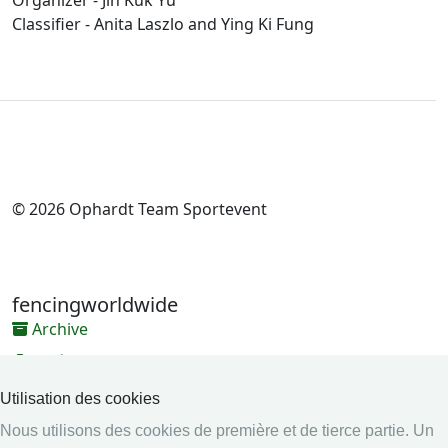
Organizer - Jin Kuk Yu
Classifier - Anita Laszlo and Ying Ki Fung
© 2026 Ophardt Team Sportevent
fencingworldwide
Archive
Vidéos
Médias
Utilisation des cookies
Nous utilisons des cookies de première et de tierce partie. Un
Système en ligne