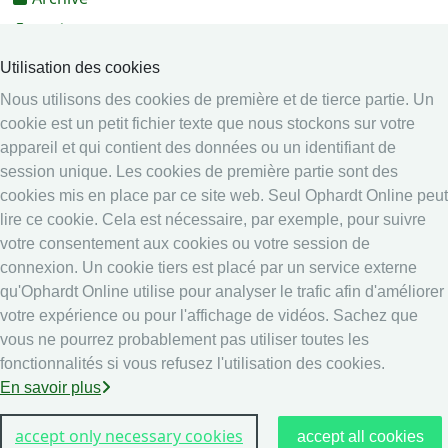
Vidéos
Médias
Utilisation des cookies
Nous utilisons des cookies de première et de tierce partie. Un
Système en ligne
cookie est un petit fichier texte que nous stockons sur votre
Système en ligne
appareil et qui contient des données ou un identifiant de
Calendrier
session unique. Les cookies de première partie sont des
Classement
cookies mis en place par ce site web. Seul Ophardt Online peut
lire ce cookie. Cela est nécessaire, par exemple, pour suivre
Légal
votre consentement aux cookies ou votre session de
Securité data
connexion. Un cookie tiers est placé par un service externe
qu'Ophardt Online utilise pour analyser le trafic afin d'améliorer
Imprime
votre expérience ou pour l'affichage de vidéos. Sachez que
other
vous ne pourrez probablement pas utiliser toutes les
fonctionnalités si vous refusez l'utilisation des cookies.
Résultats en direct: Escrime
En savoir plus
accept only necessary cookies
accept all cookies