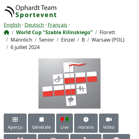
English
·
Deutsch
·
Français
·
World Cup "Szabla Kilinskiego"
Florett
Männlich
Senior
Einzel
B
Warsaw (POL)
6 juillet 2024
Aperçu
Générale
Live
Horaire
Video