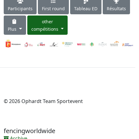
Participants
First round
Tableau ED
Résultats
other
Plus
compétitions
© 2026 Ophardt Team Sportevent
fencingworldwide
Archive