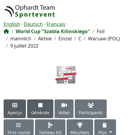
English
·
Deutsch
·
Français
·
World Cup "Szabla Kilinskiego"
Foil
männlich
Aktive
Einzel
C
Warsaw (POL)
9 juillet 2022
Aperçu
Générale
Video
Participants
First round
Tableau ED
Résultats
Plus