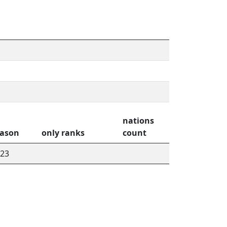
nations
eason
only ranks
count
23