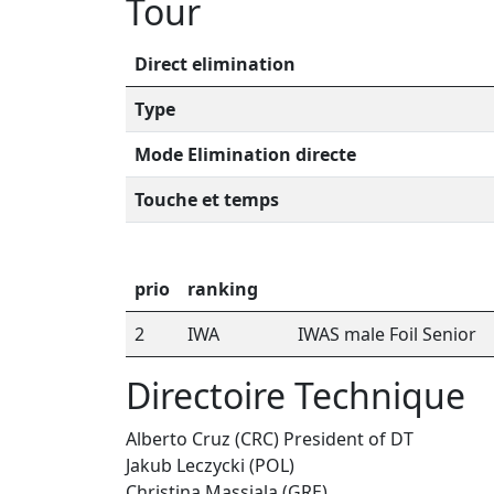
Tour
Direct elimination
Type
Mode Elimination directe
Touche et temps
prio
ranking
2
IWA
IWAS male Foil Senior
Directoire Technique
Alberto Cruz (CRC) President of DT
Jakub Leczycki (POL)
Christina Massiala (GRE)