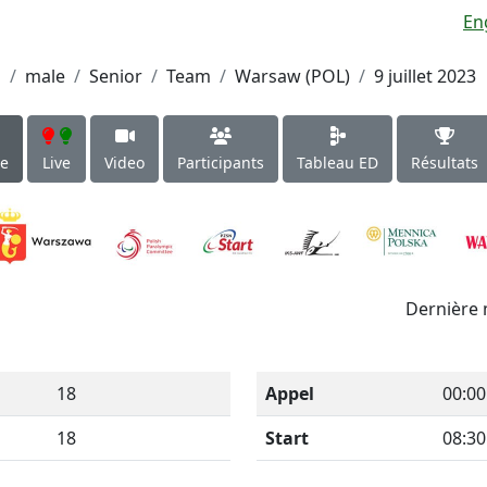
En
l
male
Senior
Team
Warsaw (POL)
9 juillet 2023
le
Live
Video
Participants
Tableau ED
Résultats
Dernière 
18
Appel
00:00
18
Start
08:30