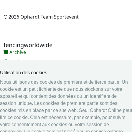
© 2026 Ophardt Team Sportevent
fencingworldwide
Archive
Vidéos
Médias
Utilisation des cookies
Nous utilisons des cookies de première et de tierce partie. Un
Système en ligne
cookie est un petit fichier texte que nous stockons sur votre
Système en ligne
appareil et qui contient des données ou un identifiant de
Calendrier
session unique. Les cookies de première partie sont des
Classement
cookies mis en place par ce site web. Seul Ophardt Online peut
lire ce cookie. Cela est nécessaire, par exemple, pour suivre
Légal
votre consentement aux cookies ou votre session de
connexion. Un cookie tiers est placé par un service externe