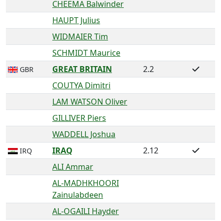
CHEEMA Balwinder
HAUPT Julius
WIDMAIER Tim
SCHMIDT Maurice
GREAT BRITAIN
2.2
GBR
COUTYA Dimitri
LAM WATSON Oliver
GILLIVER Piers
WADDELL Joshua
IRAQ
2.12
IRQ
ALI Ammar
AL-MADHKHOORI
Zainulabdeen
AL-OGAILI Hayder