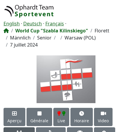
English
·
Deutsch
·
Français
·
World Cup "Szabla Kilinskiego"
Florett
Männlich
Senior
Warsaw (POL)
7 juillet 2024
Aperçu
Générale
Live
Horaire
Video