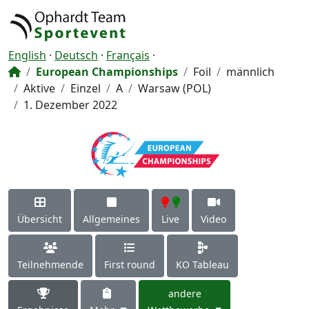
English
·
Deutsch
·
Français
·
European Championships
Foil
männlich
Aktive
Einzel
A
Warsaw (POL)
1. Dezember 2022
Übersicht
Allgemeines
Live
Video
Teilnehmende
First round
KO Tableau
andere