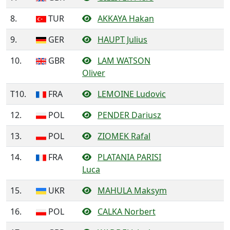
8.
TUR
AKKAYA Hakan
9.
GER
HAUPT Julius
10.
GBR
LAM WATSON
Oliver
T10.
FRA
LEMOINE Ludovic
12.
POL
PENDER Dariusz
13.
POL
ZIOMEK Rafal
14.
FRA
PLATANIA PARISI
Luca
15.
UKR
MAHULA Maksym
16.
POL
CALKA Norbert