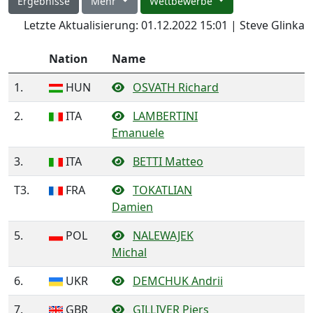
Ergebnisse
Mehr
Wettbewerbe
Letzte Aktualisierung: 01.12.2022 15:01 | Steve Glinka
Nation
Name
1.
HUN
OSVATH Richard
2.
ITA
LAMBERTINI
Emanuele
3.
ITA
BETTI Matteo
T3.
FRA
TOKATLIAN
Damien
5.
POL
NALEWAJEK
Michal
6.
UKR
DEMCHUK Andrii
7.
GBR
GILLIVER Piers