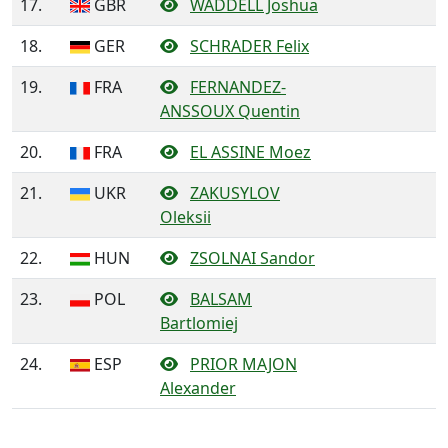
17.
GBR
WADDELL Joshua
18.
GER
SCHRADER Felix
19.
FRA
FERNANDEZ-
ANSSOUX Quentin
20.
FRA
EL ASSINE Moez
21.
UKR
ZAKUSYLOV
Oleksii
22.
HUN
ZSOLNAI Sandor
23.
POL
BALSAM
Bartlomiej
24.
ESP
PRIOR MAJON
Alexander