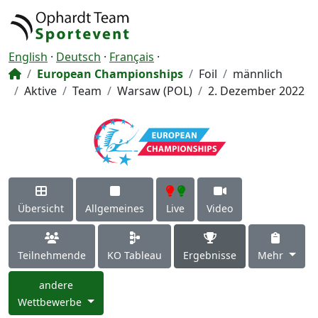
English
·
Deutsch
·
Français
·
European Championships
Foil
männlich
Aktive
Team
Warsaw (POL)
2. Dezember 2022
Übersicht
Allgemeines
Live
Video
Teilnehmende
KO Tableau
Ergebnisse
Mehr
andere
Wettbewerbe