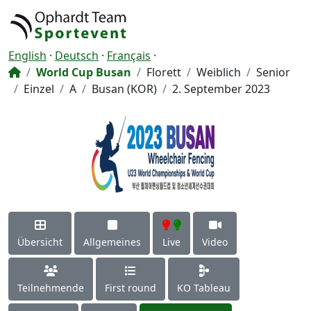
English
·
Deutsch
·
Français
·
World Cup Busan
Florett
Weiblich
Senior
Einzel
A
Busan (KOR)
2. September 2023
Übersicht
Allgemeines
Live
Video
Teilnehmende
First round
KO Tableau