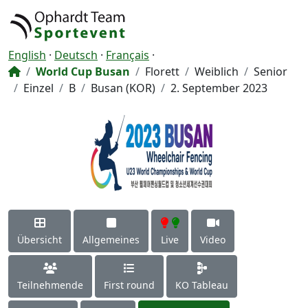
English
·
Deutsch
·
Français
·
World Cup Busan
Florett
Weiblich
Senior
Einzel
B
Busan (KOR)
2. September 2023
Übersicht
Allgemeines
Live
Video
Teilnehmende
First round
KO Tableau