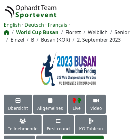
English
·
Deutsch
·
Français
·
World Cup Busan
Florett
Weiblich
Senior
Einzel
B
Busan (KOR)
2. September 2023
Übersicht
Allgemeines
Live
Video
Teilnehmende
First round
KO Tableau