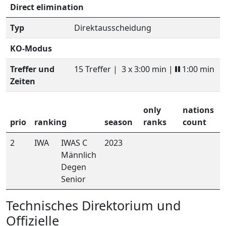
Direct elimination
Typ
Direktausscheidung
KO-Modus
Treffer und
15 Treffer |
3 x 3:00 min |
1:00 min
Zeiten
only
nations
prio
ranking
season
ranks
count
2
IWA
IWAS C
2023
Männlich
Degen
Senior
Technisches Direktorium und
Offizielle