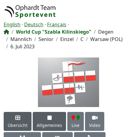
English
·
Deutsch
·
Français
·
World Cup "Szabla Kilinskiego"
Degen
Männlich
Senior
Einzel
C
Warsaw (POL)
6. Juli 2023
Übersicht
Allgemeines
Live
Video