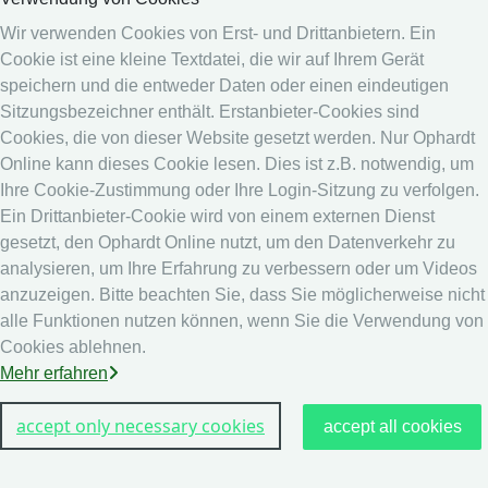
Medien
Wir verwenden Cookies von Erst- und Drittanbietern. Ein
Cookie ist eine kleine Textdatei, die wir auf Ihrem Gerät
Online System
speichern und die entweder Daten oder einen eindeutigen
Online System
Sitzungsbezeichner enthält. Erstanbieter-Cookies sind
Kalender
Cookies, die von dieser Website gesetzt werden. Nur Ophardt
Rangliste
Online kann dieses Cookie lesen. Dies ist z.B. notwendig, um
Ihre Cookie-Zustimmung oder Ihre Login-Sitzung zu verfolgen.
Rechtshinweis
Ein Drittanbieter-Cookie wird von einem externen Dienst
Datenschutz
gesetzt, den Ophardt Online nutzt, um den Datenverkehr zu
analysieren, um Ihre Erfahrung zu verbessern oder um Videos
Impressum
anzuzeigen. Bitte beachten Sie, dass Sie möglicherweise nicht
andere
alle Funktionen nutzen können, wenn Sie die Verwendung von
Cookies ablehnen.
Live Ergebnisse: Fechten
Mehr erfahren
accept only necessary cookies
accept all cookies