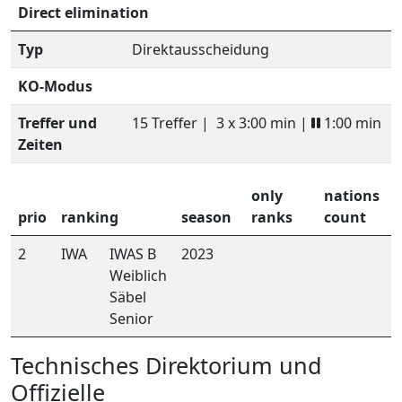
Direct elimination
Typ
Direktausscheidung
KO-Modus
Treffer und
15 Treffer |
3 x 3:00 min |
1:00 min
Zeiten
only
nations
prio
ranking
season
ranks
count
2
IWA
IWAS B
2023
Weiblich
Säbel
Senior
Technisches Direktorium und
Offizielle