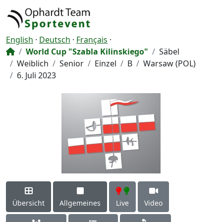
English
·
Deutsch
·
Français
·
World Cup "Szabla Kilinskiego"
Säbel
Weiblich
Senior
Einzel
B
Warsaw (POL)
6. Juli 2023
Übersicht
Allgemeines
Live
Video