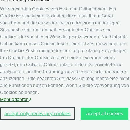
Medien
Wir verwenden Cookies von Erst- und Drittanbietern. Ein
Cookie ist eine kleine Textdatei, die wir auf Ihrem Gerät
Online System
speichern und die entweder Daten oder einen eindeutigen
Online System
Sitzungsbezeichner enthält. Erstanbieter-Cookies sind
Kalender
Cookies, die von dieser Website gesetzt werden. Nur Ophardt
Rangliste
Online kann dieses Cookie lesen. Dies ist z.B. notwendig, um
Ihre Cookie-Zustimmung oder Ihre Login-Sitzung zu verfolgen.
Rechtshinweis
Ein Drittanbieter-Cookie wird von einem externen Dienst
Datenschutz
gesetzt, den Ophardt Online nutzt, um den Datenverkehr zu
analysieren, um Ihre Erfahrung zu verbessern oder um Videos
Impressum
anzuzeigen. Bitte beachten Sie, dass Sie möglicherweise nicht
andere
alle Funktionen nutzen können, wenn Sie die Verwendung von
Cookies ablehnen.
Live Ergebnisse: Fechten
Mehr erfahren
accept only necessary cookies
accept all cookies