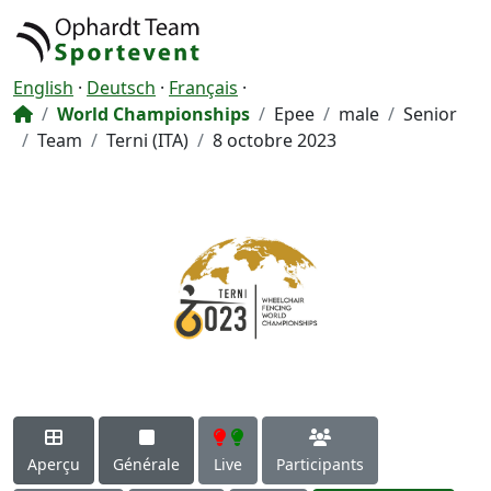
English
·
Deutsch
·
Français
·
World Championships
Epee
male
Senior
Team
Terni (ITA)
8 octobre 2023
Aperçu
Générale
Live
Participants