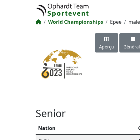
World Championships
Epee
male
Aperçu
Généra
Senior
Nation