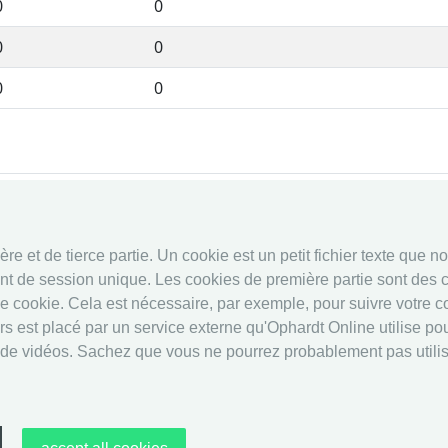
0
0
0
0
0
0
fencingworldwide
Système en 
e et de tierce partie. Un cookie est un petit fichier texte que n
Archive
Système en 
nt de session unique. Les cookies de première partie sont des c
Vidéos
Calendrier
ce cookie. Cela est nécessaire, par exemple, pour suivre votre 
Médias
Classement
 est placé par un service externe qu'Ophardt Online utilise pour
 de vidéos. Sachez que vous ne pourrez probablement pas utilise