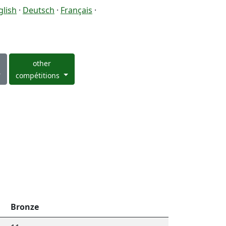
glish
·
Deutsch
·
Français
·
other
compétitions
Bronze