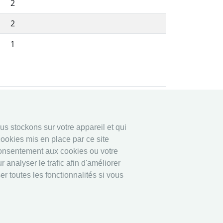
2
2
1
ligne
Légal
ous stockons sur votre appareil et qui
ligne
Securité data
ookies mis en place par ce site
Imprime
consentement aux cookies ou votre
other
 analyser le trafic afin d'améliorer
r toutes les fonctionnalités si vous
Résultats en direct:
Escrime