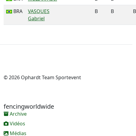
BRA
VASQUES
B
B
B
Gabriel
© 2026 Ophardt Team Sportevent
fencingworldwide
Archive
Vidéos
Médias