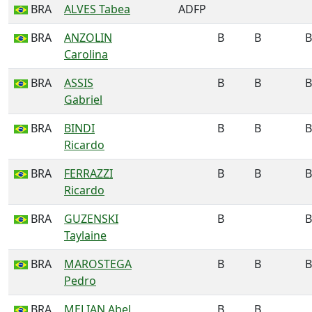
BRA
ALVES Tabea
ADFP
BRA
ANZOLIN
B
B
B
Carolina
BRA
ASSIS
B
B
B
Gabriel
BRA
BINDI
B
B
B
Ricardo
BRA
FERRAZZI
B
B
B
Ricardo
BRA
GUZENSKI
B
B
Taylaine
BRA
MAROSTEGA
B
B
B
Pedro
BRA
MELIAN Abel
B
B