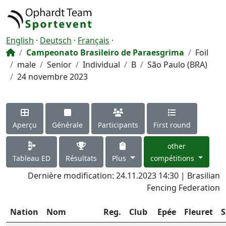
English
·
Deutsch
·
Français
·
Campeonato Brasileiro de Paraesgrima
Foil
male
Senior
Individual
B
São Paulo (BRA)
24 novembre 2023
Aperçu
Générale
Participants
First round
other
Tableau ED
Résultats
Plus
compétitions
Dernière modification: 24.11.2023 14:30 | Brasilian
Fencing Federation
Nation
Nom
Reg.
Club
Epée
Fleuret
S