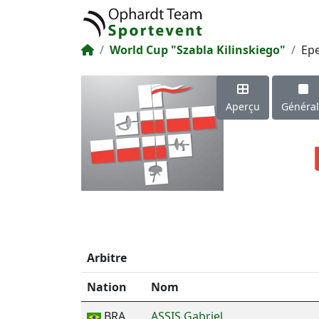
World Cup "Szabla Kilinskiego"
Ep
Aperçu
Généra
Arbitre
Nation
Nom
BRA
ASSIS Gabriel