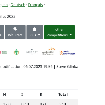
glish
·
Deutsch
·
Français
·
illet 2023
other
D
Résultats
Plus
compétitions
modification: 06.07.2023 19:56 | Steve Glinka
H
I
K
Total
1 / 0
0 / 0
0 / 0
3 / 0