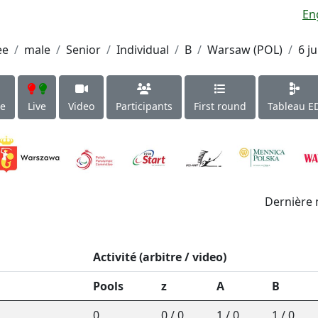
En
ee
male
Senior
Individual
B
Warsaw (POL)
6 ju
le
Live
Video
Participants
First round
Tableau E
Dernière 
Activité (arbitre / video)
Pools
z
A
B
0
0 / 0
1 / 0
1 / 0