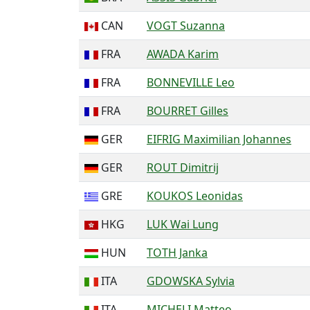
CAN
VOGT Suzanna
FRA
AWADA Karim
FRA
BONNEVILLE Leo
FRA
BOURRET Gilles
GER
EIFRIG Maximilian Johannes
GER
ROUT Dimitrij
GRE
KOUKOS Leonidas
HKG
LUK Wai Lung
HUN
TOTH Janka
ITA
GDOWSKA Sylvia
ITA
MICHELI Matteo