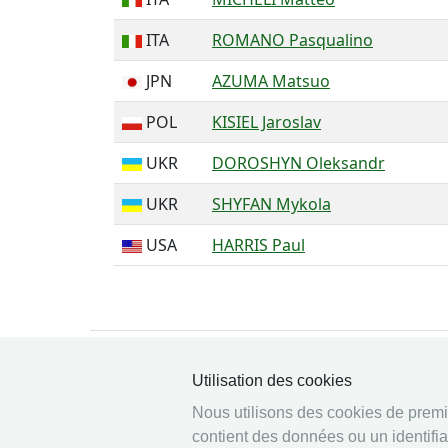
ITA
ROMANO Pasqualino
JPN
AZUMA Matsuo
POL
KISIEL Jaroslav
UKR
DOROSHYN Oleksandr
UKR
SHYFAN Mykola
USA
HARRIS Paul
Utilisation des cookies
Nous utilisons des cookies de premièr
© 2026 Ophardt Team
contient des données ou un identifia