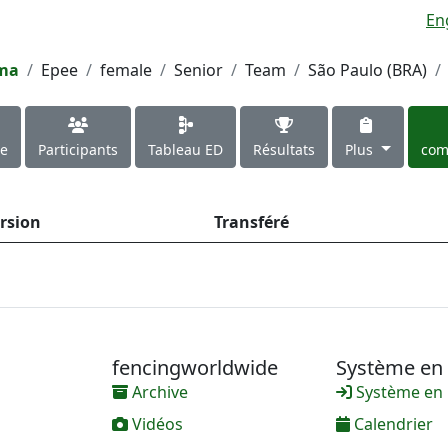
En
ima
Epee
female
Senior
Team
São Paulo (BRA)
le
Participants
Tableau ED
Résultats
Plus
com
rsion
Transféré
fencingworldwide
Système en 
Archive
Système en 
Vidéos
Calendrier