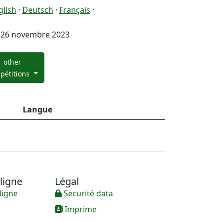
glish
·
Deutsch
·
Français
·
26 novembre 2023
other
pétitions
Langue
ligne
Légal
ligne
Securité data
Imprime