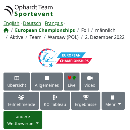
English
·
Deutsch
·
Français
·
European Championships
Foil
männlich
Aktive
Team
Warsaw (POL)
2. Dezember 2022
Übersicht
Allgemeines
Live
Video
Teilnehmende
KO Tableau
Ergebnisse
Mehr
andere
Wettbewerbe