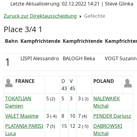
Letzte Aktualisierung: 02.12.2022 14:21 | Steve Glinka
Zurück zur Direktausscheidung
Gefechte
Place 3/4 1
Bahn
Kampfrichtende
Kampfrichtende
Kampfrichte
LISPI Alessandro
BALOGH Reka
VOGT Suzann
1
FRANCE
D
V
POLAND
43
45
TOKATLIAN
5
5
3
3
NALEWAJEK
(2)
(-2)
Damien
Michal
VALET Maxime
3
8
10
7
PENDER Dariusz
(-4)
(4)
PLATANIA PARISI
7
15
12
2
DABROWSKI
(5)
(-5)
Luca
Michal