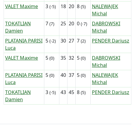
VALET Maxime
3
18
20
8
NALEWAJEK
(-5)
(5)
Michal
TOKATLIAN
7
25
20
0
DABROWSKI
(7)
(-7)
Damien
Michal
PLATANIA PARISI
5
30
27
7
PENDER Dariusz
(-2)
(2)
Luca
VALET Maxime
5
35
32
5
DABROWSKI
(0)
(0)
Michal
PLATANIA PARISI
5
40
37
5
NALEWAJEK
(0)
(0)
Luca
Michal
TOKATLIAN
3
43
45
8
PENDER Dariusz
(-5)
(5)
Damien