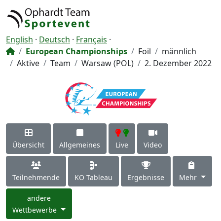
English
·
Deutsch
·
Français
·
European Championships
Foil
männlich
Aktive
Team
Warsaw (POL)
2. Dezember 2022
Übersicht
Allgemeines
Live
Video
Teilnehmende
KO Tableau
Ergebnisse
Mehr
andere
Wettbewerbe