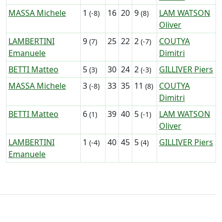
MASSA Michele
1
16
20
9
LAM WATSON
(-8)
(8)
Oliver
LAMBERTINI
9
25
22
2
COUTYA
(7)
(-7)
Emanuele
Dimitri
BETTI Matteo
5
30
24
2
GILLIVER Piers
(3)
(-3)
MASSA Michele
3
33
35
11
COUTYA
(-8)
(8)
Dimitri
BETTI Matteo
6
39
40
5
LAM WATSON
(1)
(-1)
Oliver
LAMBERTINI
1
40
45
5
GILLIVER Piers
(-4)
(4)
Emanuele