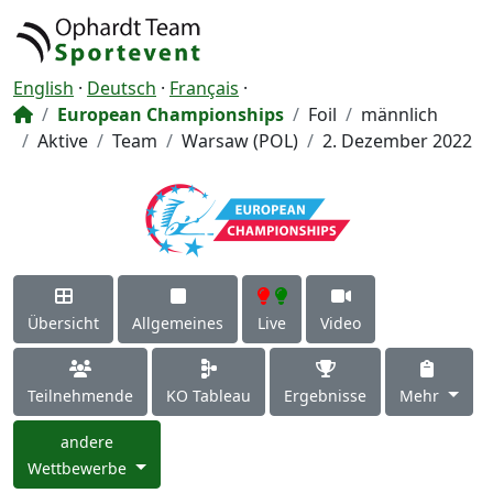
English
·
Deutsch
·
Français
·
European Championships
Foil
männlich
Aktive
Team
Warsaw (POL)
2. Dezember 2022
Übersicht
Allgemeines
Live
Video
Teilnehmende
KO Tableau
Ergebnisse
Mehr
andere
Wettbewerbe