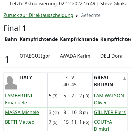
Letzte Aktualisierung: 02.12.2022 16:49 | Steve Glinka
Zurück zur Direktausscheidung
Gefechte
Final 1
Bahn
Kampfrichtende
Kampfrichtende
Kampfrichte
OTAEGUI Igor
AWADA Karim
DELI Dora
1
ITALY
D
V
GREAT
40
45
BRITAIN
LAMBERTINI
5
5
2
2
LAM WATSON
(3)
(-3)
Emanuele
Oliver
MASSA Michele
3
8
10
8
GILLIVER Piers
(-5)
(5)
BETTI Matteo
7
15
11
1
COUTYA
(6)
(-6)
Dimitri